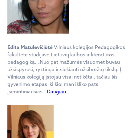
Edita Matulevičiūtė
Vilniaus kolegijos Pedagogikos
fakultete studijavo Lietuvių kalbos ir literatūros
pedagogiką. „Nuo pat mažumės visuomet buvau
užsispyrusi, ryžtinga ir siekianti užsibrėžtų tikslų. Į
Vilniaus kolegiją įstojau visai netikėtai, tačiau šis
gyvenimo etapas iki šiol man išliko pats
įsimintiniausias.“
Daugiau…