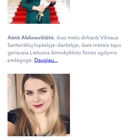
Aistė Aleknavičiūtė
, šiuo metu dirbanti Vilniaus
Santariškių lopšelyje–darželyje, šiais metais tapo
geriausia Lietuvos ikimokyklinio fizinio ugdymo
pedagoge.
Daugiau…