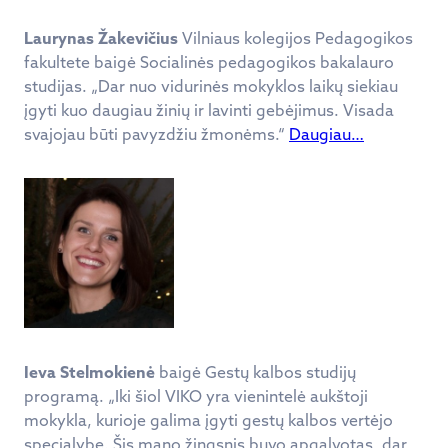
Laurynas Žakevičius
Vilniaus kolegijos Pedagogikos
fakultete baigė Socialinės pedagogikos bakalauro
studijas. „Dar nuo vidurinės mokyklos laikų siekiau
įgyti kuo daugiau žinių ir lavinti gebėjimus. Visada
svajojau būti pavyzdžiu žmonėms.“
Daugiau…
Ieva Stelmokienė
baigė Gestų kalbos studijų
programą. „Iki šiol VIKO yra vienintelė aukštoji
mokykla, kurioje galima įgyti gestų kalbos vertėjo
specialybę. Šis mano žingsnis buvo apgalvotas, dar