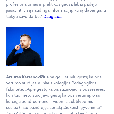
profesionalumas ir praktikos gausa labai padėjo
įsisavinti visą naudingą informaciją, kurią dabar galiu
taikyti savo darbe.“
Daugiau…
Artūras Kartanovičius
baigė Lietuvių gestų kalbos
vertimo studijas Vilniaus kolegijos Pedagogikos
fakultete. „Apie gestų kalbą sužinojau iš pusseserės,
kuri tuo metu studijavo gestų kalbos vertimą, o su
kurčiųjų bendruomene ir visomis subtilybėmis
susipažinau pažiūrėjęs serialą „Sukeisti gyvenimai“.
Apie Artūrą ir jo pasirinktą specialybę kviečiame