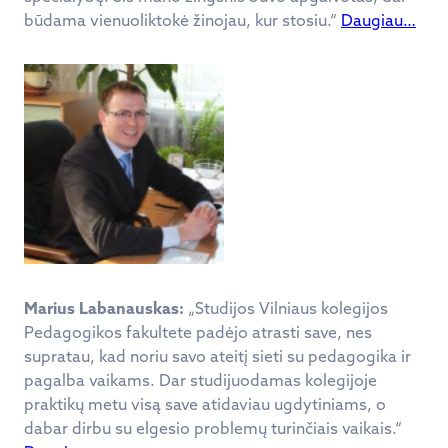
būdama vienuoliktokė žinojau, kur stosiu.“
Daugiau…
Marius Labanauskas:
„Studijos Vilniaus kolegijos
Pedagogikos fakultete padėjo atrasti save, nes
supratau, kad noriu savo ateitį sieti su pedagogika ir
pagalba vaikams. Dar studijuodamas kolegijoje
praktikų metu visą save atidaviau ugdytiniams, o
dabar dirbu su elgesio problemų turinčiais vaikais.“