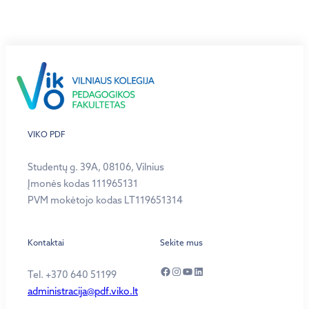
VIKO PDF
Studentų g. 39A, 08106, Vilnius
Įmonės kodas 111965131
PVM mokėtojo kodas LT119651314
Kontaktai
Sekite mus
Facebook
Instagram
YouTube
LinkedIn
Tel. +370 640 51199
administracija@pdf.viko.lt