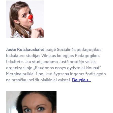
Justė Kulakauskaitė
baigė Socialinės pedagogikos
bakalauro studijas Vilniaus kolegijos Pedagogikos
fakultete. Jau studijuodama Justė pradėjo veiklą
organizacijoje „Raudonos nosys gydytojai klounai“.
Mergina puikiai žino, kad šypsena ir geras žodis gydo
ne prasčiau nei šiuolaikiniai vaistai.
Daugiau…