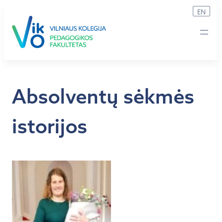
Eiti
EN
prie
turinio
Absolventų sėkmės
istorijos